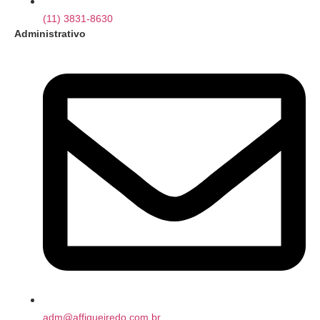
(11) 3831-8630
Administrativo
adm@affigueiredo.com.br