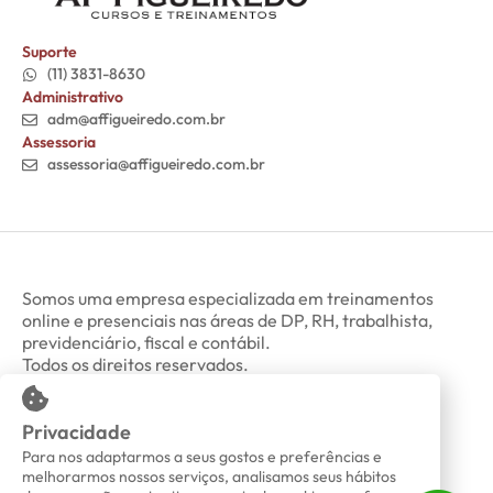
Suporte
(11) 3831-8630
Administrativo
adm@affigueiredo.com.br
Assessoria
assessoria@affigueiredo.com.br
Somos uma empresa especializada em treinamentos
online e presenciais nas áreas de DP, RH, trabalhista,
previdenciário, fiscal e contábil.
Todos os direitos reservados.
Privacidade
Minha Conta
Política de Privacidade
Para nos adaptarmos a seus gostos e preferências e
melhorarmos nossos serviços, analisamos seus hábitos