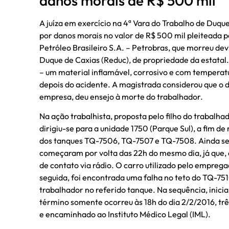
danos morais de R$ 500 mil
A juíza em exercício na 4ª Vara do Trabalho de Duqu
por danos morais no valor de R$ 500 mil pleiteada p
Petróleo Brasileiro S.A. – Petrobras, que morreu de
Duque de Caxias (Reduc), de propriedade da estatal
– um material inflamável, corrosivo e com temperatu
depois do acidente. A magistrada considerou que o
empresa, deu ensejo à morte do trabalhador.
Na ação trabalhista, proposta pelo filho do trabalhad
dirigiu-se para a unidade 1750 (Parque Sul), a fim d
dos tanques TQ-7506, TQ-7507 e TQ-7508. Ainda segu
começaram por volta das 22h do mesmo dia, já que, 
de contato via rádio. O carro utilizado pelo empreg
seguida, foi encontrada uma falha no teto do TQ-75
trabalhador no referido tanque. Na sequência, inic
término somente ocorreu às 18h do dia 2/2/2016, trê
e encaminhado ao Instituto Médico Legal (IML).