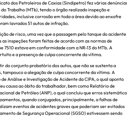
ndicato dos Petroleiros de Caxias (Sindipetro) fez várias denúncia
o do Trabalho (MTb), tendo o órgão realizado inspeção e
idades, inclusive corrosão em toda a área devido ao enxofre
ram lavrados 51 autos de infração.
ção de risco, uma vez que a passagem pelo tanque do acidente
s as inspeções foram feitas de acordo com as normas de
ue 7510 estava em conformidade com a NR-13 do MTb. A
rtuito e a presença de culpa concorrente da vítima.
tir do conjunto probatório dos autos, que não se sustenta a
s, tampouco a alegação de culpa concorrente da vítima. A
de Análise e Investigação de Acidente da CIPA, o qual aponta
deu causa ao óbito do trabalhador, bem como Relatório de
cional de Petróleo (ANP), o qual concluiu que erros sistemático
amentos, quando conjugados, principalmente, a falhas de
alizam eventos de acidentes graves que poderiam ser evitados
ciamento de Segurança Operacional (SGSO) estivessem sendo