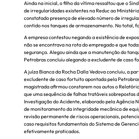
Ainda na inicial, o filho da vítima ressaltou que o Si
de irregularidades existentes na Reduc ao Ministéri
constatado presença de elevado número de irregular
contido nos tanques de armazenamento. No total, fo
A empresa contestou negando a existência de exposi
não se encontrava na rota do empregado e que toda
segurança. Alegou ainda que a manutenção do tanq
Petrobras concluiu alegando a excludente de caso fo
A juíza Bianca da Rocha Dalla Vedova concluiu, a par
excludente de caso fortuito apontada pela Petrobra
magistrada afirmou constarem nos autos o Relatório 
que uma sequência de falhas tratáveis sobrepostas 
Investigação do Acidente, elaborado pela Agência Na
de monitoramento da integridade mecânica de equip
revisão permanente de riscos operacionais, potenci
caso requisitos fundamentais do Sistema de Geren
efetivamente praticados.