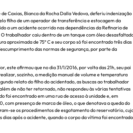
e de Caxias, Bianca da Rocha Dalla Vedova, deferiu indenização
elo filho de um operador de transferência e estocagem da
vido a um acidente ocorrido nas dependências da Refinaria de
. O trabalhador caiu dentro de um tanque com óleo desasfaltad
ra aproximada de 75º C e seu corpo só foi encontrado três dias
 descumprimento das normas de segurança, por parte da
or, este afirmou que no dia 31/1/2016, por volta das 21h, seu pai
e realizar, sozinho, a medição manual de volume e temperatura
ndo relato do filho do acidentado, as buscas ao trabalhador
além de não ter retornado, não respondeu às várias tentativas
ado foi encontrado em uma rua de acesso à unidade e, em
10, com presença de marca de óleo, o que denotava a queda do
iaram-se os procedimentos de esgotamento do reservatório, cuj
s dias após o acidente, quando o corpo da vítima foi encontrado