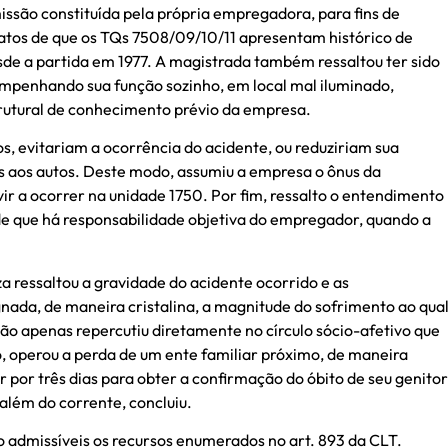
missão constituída pela própria empregadora, para fins de
tos de que os TQs 7508/09/10/11 apresentam histórico de
sde a partida em 1977. A magistrada também ressaltou ter sido
mpenhando sua função sozinho, em local mal iluminado,
rutural de conhecimento prévio da empresa.
os, evitariam a ocorrência do acidente, ou reduziriam sua
s aos autos. Deste modo, assumiu a empresa o ônus da
ir a ocorrer na unidade 1750. Por fim, ressalto o entendimento
 de que há responsabilidade objetiva do empregador, quando a
za ressaltou a gravidade do acidente ocorrido e as
gnada, de maneira cristalina, a magnitude do sofrimento ao qua
ão apenas repercutiu diretamente no círculo sócio-afetivo que
, operou a perda de um ente familiar próximo, de maneira
r por três dias para obter a confirmação do óbito de seu genitor
além do corrente, concluiu.
ão admissíveis os recursos enumerados no art. 893 da CLT.