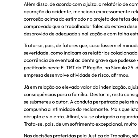
Além disso, de acordo com a juíza, o relatório de co
apuração do acidente, menciona expressamente rela
corrosão acima do estimado no projeto dos tetos de
comprovado que o trabalhador falecido estava dese
desprovido de adequada sinalização e com falha est
Trata-se, pois, de fatores que, caso fossem eliminad
severidade, como indicam os relatórios colacionado
ocorrência de eventual acidente grave que pudesse v
pacificado neste E. TRT da 1ª Região, na Súmula 25,
empresa desenvolve atividade de risco, afirmou.
Já em relação ao elevado valor da indenização, a juí
consequências para a família. Destarte, resta consi
se submeteu o autor. A conduta perpetrada pela ré n
compunha a intimidade do reclamante. Mais que isto
abrupta e violenta. Afinal, viu-se obrigado a aguarda
Trata-se, pois, de um sofrimento excepcional, muito 
Nas decisões proferidas pela Justiça do Trabalho, s