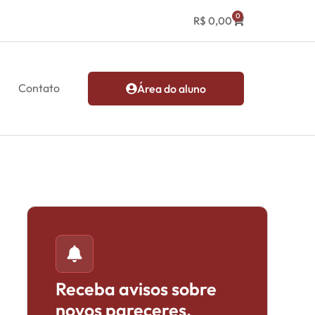
0
R$
0,00
Contato
Área do aluno
Receba avisos sobre
novos pareceres,