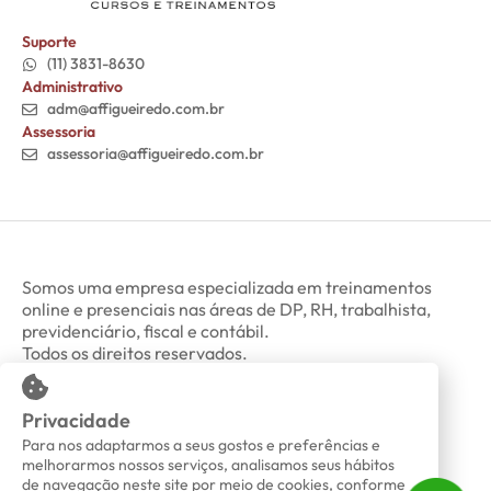
Suporte
(11) 3831-8630
Administrativo
adm@affigueiredo.com.br
Assessoria
assessoria@affigueiredo.com.br
Somos uma empresa especializada em treinamentos
online e presenciais nas áreas de DP, RH, trabalhista,
previdenciário, fiscal e contábil.
Todos os direitos reservados.
Privacidade
Minha Conta
Política de Privacidade
Para nos adaptarmos a seus gostos e preferências e
melhorarmos nossos serviços, analisamos seus hábitos
de navegação neste site por meio de cookies, conforme