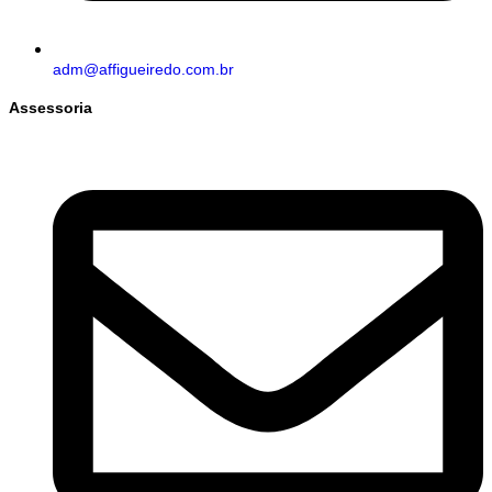
adm@affigueiredo.com.br
Assessoria