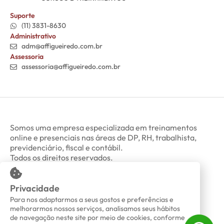
Suporte
(11) 3831-8630
Administrativo
adm@affigueiredo.com.br
Assessoria
assessoria@affigueiredo.com.br
Somos uma empresa especializada em treinamentos
online e presenciais nas áreas de DP, RH, trabalhista,
previdenciário, fiscal e contábil.
Todos os direitos reservados.
Privacidade
Minha Conta
Política de Privacidade
Para nos adaptarmos a seus gostos e preferências e
melhorarmos nossos serviços, analisamos seus hábitos
de navegação neste site por meio de cookies, conforme