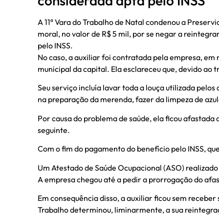
considerada apta pelo INSS
A 11ª Vara do Trabalho de Natal condenou a Preser
moral, no valor de R$ 5 mil, por se negar a reintegra
pelo INSS.
No caso, a auxiliar foi contratada pela empresa, em
municipal da capital. Ela esclareceu que, devido ao 
Seu serviço incluía lavar toda a louça utilizada pelo
na preparação da merenda, fazer da limpeza de azulej
Por causa do problema de saúde, ela ficou afastada 
seguinte.
Com o fim do pagamento do benefício pelo INSS, que a
Um Atestado de Saúde Ocupacional (ASO) realizado p
A empresa chegou até a pedir a prorrogação do afas
Em consequência disso, a auxiliar ficou sem receber 
Trabalho determinou, liminarmente, a sua reintegra