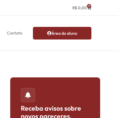
0
R$
0,00
Contato
Área do aluno
Receba avisos sobre
novos pareceres,