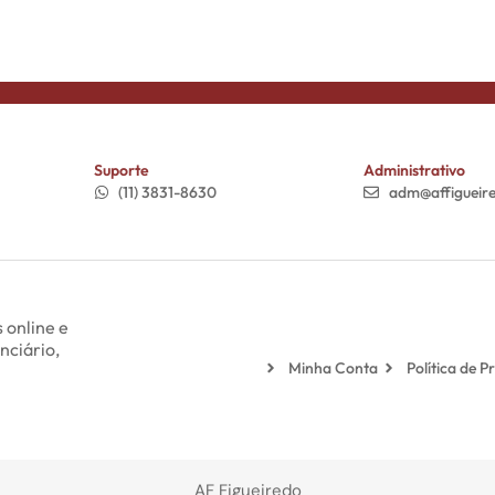
Suporte
Administrativo
(11) 3831-8630
adm@affigueir
 online e
nciário,
Minha Conta
Política de P
AF Figueiredo