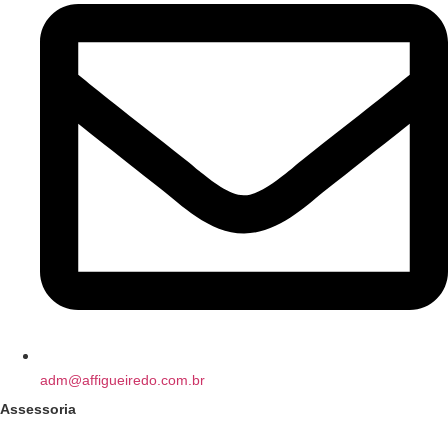
adm@affigueiredo.com.br
Assessoria