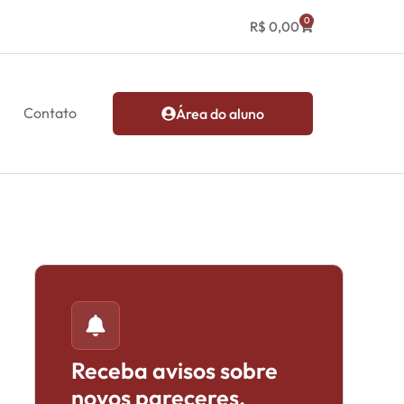
0
R$
0,00
Contato
Área do aluno
Receba avisos sobre
novos pareceres,