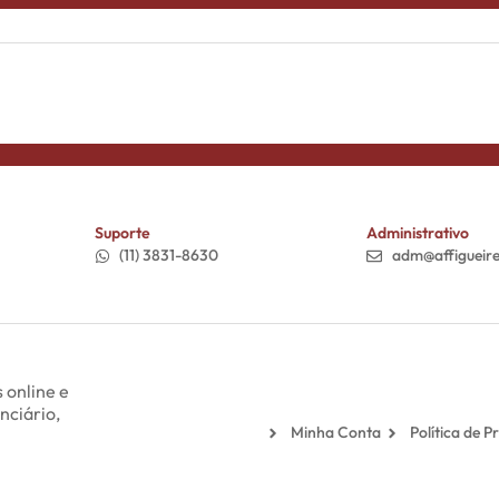
Suporte
Administrativo
(11) 3831-8630
adm@affigueir
 online e
nciário,
Minha Conta
Política de P