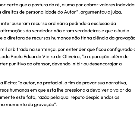
r certo que a postura da ré, a uma por cobrar valores indevido
os direitos de personalidade do Autor”, argumentou a juíza.
 interpuseram recurso ordinário pedindo a exclusão da
 afirmações do vendedor não eram verdadeiras e que o áudio
ue a diretora de recursos humanos não tinha ciência da gravação
mil arbitrada na sentença, por entender que ficou configurado 
cado Paulo Eduardo Vieira de Oliveira, “a reparação, além de
er punitivo ao ofensor, devendo inibir ou desencorajar a
cita: “o autor, na prefacial, a fim de provar sua narrativa,
rsos humanos em que esta lhe pressiona a devolver o valor da
mente este fato, razão pela qual reputo despiciendos os
ia no momento da gravação”.