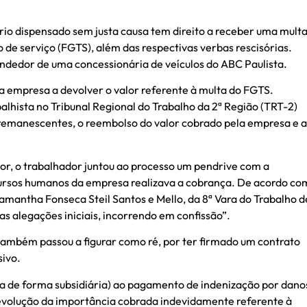
rio dispensado sem justa causa tem direito a receber uma mult
 de serviço (FGTS), além das respectivas verbas rescisórias.
dedor de uma concessionária de veículos do ABC Paulista.
a empresa a devolver o valor referente à multa do FGTS.
alhista no Tribunal Regional do Trabalho da 2ª Região (TRT-2)
remanescentes, o reembolso do valor cobrado pela empresa e a
lor, o trabalhador juntou ao processo um pendrive com a
ursos humanos da empresa realizava a cobrança. De acordo co
 Samantha Fonseca Steil Santos e Mello, da 8ª Vara do Trabalho d
s alegações iniciais, incorrendo em confissão”.
também passou a figurar como ré, por ter firmado um contrato
sivo.
a de forma subsidiária) ao pagamento de indenização por dano
devolução da importância cobrada indevidamente referente à