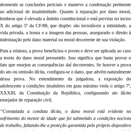
desmentir as conclusões periciais e manteve a condenação pertinente
ao adicional de insalubridade. Quanto à reparação por dano moral,
lembrou que é elevada a âmbito constitucional e está prevista no inciso
X do artigo 5º da CF/88, que dispõe: são invioláveis a intimidade, a
vida privada, a honra e a imagem das pessoas, assegurado o direito à
indenização pelo dano material ou moral decorrente de sua violação.
Para a relatora, a prova beneficiou o jovem e deve ser aplicada ao caso
a teoria do dano moral presumido. Isso significa que basta provar o
fato que ensejou as consequências daí decorrentes. Se houver a prova
do ato ou omissão ilícita, configura-se o dano, que advém naturalmente
dessa prova. No entendimento da julgadora, a exposição do
adolescente a condições insalubres em grau máximo viola o artigo 7º,
XXXIII, da Constituição da República, configurando ato ilícito
ensejador de reparação civil.
“Constatada a conduta ilícita, o dano moral está evidente no
sofrimento do menor de idade que foi submetido a condições nocivas
de trabalho, faltando-lhe a proteção garantida pelo próprio dispositivo