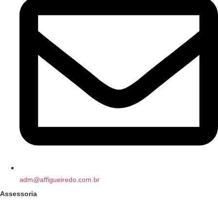
adm@affigueiredo.com.br
Assessoria