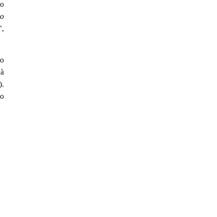
 o
ão
”
,
to
 à
).
 o