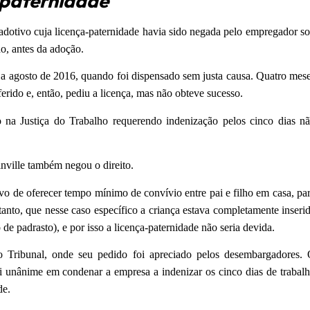
-paternidade
dotivo cuja licença-paternidade havia sido negada pelo empregador s
do, antes da adoção.
 agosto de 2016, quando foi dispensado sem justa causa. Quatro mes
erido e, então, pediu a licença, mas não obteve sucesso.
 na Justiça do Trabalho requerendo indenização pelos cinco dias n
inville também negou o direito.
vo de oferecer tempo mínimo de convívio entre pai e filho em casa, pa
tanto, que nesse caso específico a criança estava completamente inseri
 de padrasto), e por isso a licença-paternidade não seria devida.
ao Tribunal, onde seu pedido foi apreciado pelos desembargadores.
i unânime em condenar a empresa a indenizar os cinco dias de trabal
de.