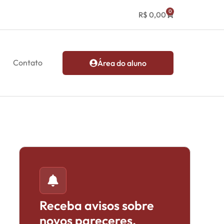
0
R$
0,00
Contato
Área do aluno
Receba avisos sobre
novos pareceres,