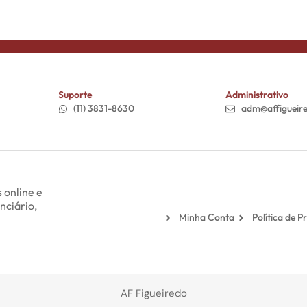
Suporte
Administrativo
(11) 3831-8630
adm@affigueir
 online e
nciário,
Minha Conta
Política de P
AF Figueiredo