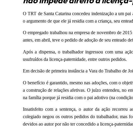
não impede direito à licença
O TRT de Santa Catarina concedeu indenização a um pai a
o argumento de que ele já residia com a criança, seu entea
O empregado trabalhou na empresa de novembro de 2015 a
antes, em abril, teve o pedido de adoção de seu enteado def
Após a dispensa, o trabalhador ingressou com uma ação
usufruídos da licença-paternidade, entre outros pedidos.
Em decisão de primeira instância a Vara do Trabalho de Jo
O benefício é garantido, mesmo nas adoções, com o objeti
a construção de relações afetivas. O juízo entendeu, no en
na família porque já residia com o pai adotivo (na condição
Insatisfeito com a sentença, o autor da ação recorreu 
colegiado negou os outros pedidos do trabalhador, mas fo
devidos ao autor por não ter concedido a licença-paternida