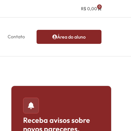
0
R$
0,00
Contato
Área do aluno
Receba avisos sobre
novos pareceres,