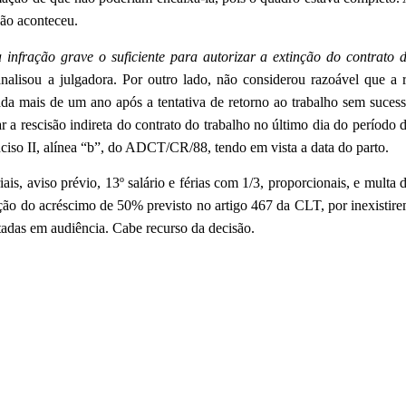
ão aconteceu.
infração grave o suficiente para autorizar a extinção do contrato 
analisou a julgadora. Por outro lado, não considerou razoável que a 
zada mais de um ano após a tentativa de retorno ao trabalho sem suces
r a rescisão indireta do contrato do trabalho no último dia do período 
 inciso II, alínea “b”, do ADCT/CR/88, tendo em vista a data do parto.
ais, aviso prévio, 13º salário e férias com 1/3, proporcionais, e multa 
ão do acréscimo de 50% previsto no artigo 467 da CLT, por inexistir
itadas em audiência. Cabe recurso da decisão.