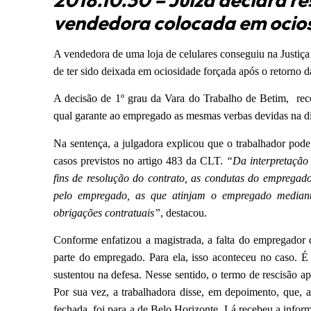
vendedora colocada em ocio
A vendedora de uma loja de celulares conseguiu na Justiça 
de ter sido deixada em ociosidade forçada após o retorno d
A decisão de 1º grau da Vara do Trabalho de Betim, reco
qual garante ao empregado as mesmas verbas devidas na di
Na sentença, a julgadora explicou que o trabalhador pode
casos previstos no artigo 483 da CLT.
“Da interpretação 
fins de resolução do contrato, as condutas do empregado
pelo empregado, as que atinjam o empregado mediant
obrigações contratuais”
, destacou.
Conforme enfatizou a magistrada, a falta do empregador de
parte do empregado. Para ela, isso aconteceu no caso. 
sustentou na defesa. Nesse sentido, o termo de rescisão a
Por sua vez, a trabalhadora disse, em depoimento, que, a
fechada, foi para a de Belo Horizonte. Lá recebeu a info