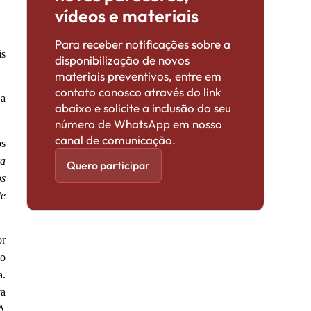
vídeos e materiais
Para receber notificações sobre a
is
disponibilização de novos
materiais preventivos, entre em
contato conosco através do link
 a
abaixo e solicite a inclusão do seu
número de WhatsApp em nosso
canal de comunicação.
os
ra
Quero participar
os
de
or
mo
a.
va
 A