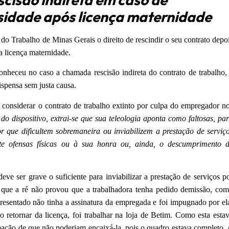
sidade após licença maternidade
do Trabalho de Minas Gerais o direito de rescindir o seu contrato depo
a licença maternidade.
nheceu no caso a chamada rescisão indireta do contrato de trabalho,
spensa sem justa causa.
 considerar o contrato de trabalho extinto por culpa do empregador n
do dispositivo, extrai-se que sua teleologia aponta como faltosas, pa
r que dificultem sobremaneira ou inviabilizem a prestação de serviç
e ofensas físicas ou à sua honra ou, ainda, o descumprimento 
ve ser grave o suficiente para inviabilizar a prestação de serviços p
É que a ré não provou que a trabalhadora tenha pedido demissão, co
presentado não tinha a assinatura da empregada e foi impugnado por el
o retornar da licença, foi trabalhar na loja de Betim. Como esta esta
rmação de que não poderiam encaixá-la, pois o quadro estava completo.