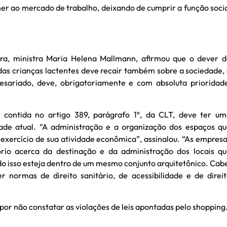
lher ao mercado de trabalho, deixando de cumprir a função soci
ora, ministra Maria Helena Mallmann, afirmou que o dever 
 das crianças lactentes deve recair também sobre a sociedade,
sariado, deve, obrigatoriamente e com absoluta prioridad
, contida no artigo 389, parágrafo 1º, da CLT, deve ter u
dade atual. “A administração e a organização dos espaços q
exercício de sua atividade econômica”, assinalou. “As empres
rio acerca da destinação e da administração dos locais q
udo isso esteja dentro de um mesmo conjunto arquitetônico. Cab
 normas de direito sanitário, de acessibilidade e de direi
or não constatar as violações de leis apontadas pelo shopping