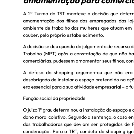
amamentação para comerciá
A 2ª Turma do TST manteve a decisão que determ
amamentação dos filhos das empregadas das loja
ambiente de trabalho das mulheres que atuam em l
couber, pelo próprio estabelecimento.
A decisão se deu quando do julgamento de recurso de 
Trabalho (MPT) após a constatação de que não h
comerciárias, pudessem amamentar seus filhos, con
A defesa do shopping argumentou que não era e
desobrigado de instalar o espaço pretendido na aç
era essencial para a sua atividade empresarial – o 
Função social da propriedade
O juízo 1º grau determinou a instalação do espaço e 
dano moral coletivo. Segundo a sentença, o caso env
das trabalhadoras que deviam ser protegidos de 
condenação. Para o TRT, conduta do shopping igno