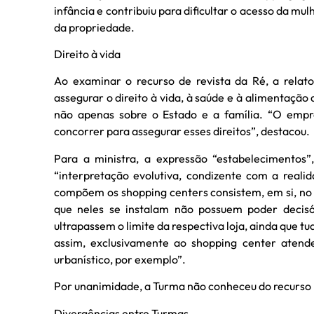
infância e contribuiu para dificultar o acesso da mu
da propriedade.
Direito à vida
Ao examinar o recurso de revista da Ré, a relat
assegurar o direito à vida, à saúde e à alimentação
não apenas sobre o Estado e a família. “O empre
concorrer para assegurar esses direitos”, destacou.
Para a ministra, a expressão “estabelecimentos”
“interpretação evolutiva, condizente com a reali
compõem os shopping centers consistem, em si, no 
que neles se instalam não possuem poder decisó
ultrapassem o limite da respectiva loja, ainda que t
assim, exclusivamente ao shopping center atender
urbanístico, por exemplo”.
Por unanimidade, a Turma não conheceu do recurso p
Divergências entre Turmas