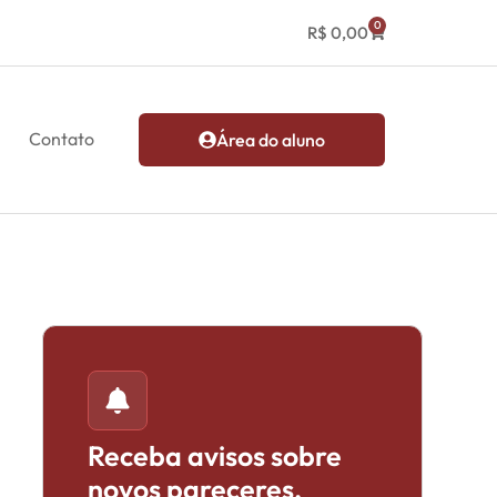
0
R$
0,00
Contato
Área do aluno
Receba avisos sobre
novos pareceres,