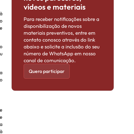
vídeos e materiais
 à
Para receber notificações sobre a
o
disponibilização de novos
ue
materiais preventivos, entre em
contato conosco através do link
abaixo e solicite a inclusão do seu
do
número de WhatsApp em nosso
ou
canal de comunicação.
Quero participar
a
ão
de
de
 a
 à