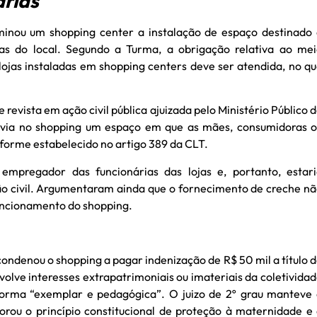
rias
inou um shopping center a instalação de espaço destinado
s do local. Segundo a Turma, a obrigação relativa ao mei
ojas instaladas em shopping centers deve ser atendida, no q
revista em ação civil pública ajuizada pelo Ministério Público 
avia no shopping um espaço em que as mães, consumidoras 
forme estabelecido no artigo 389 da CLT.
mpregador das funcionárias das lojas e, portanto, estari
ão civil. Argumentaram ainda que o fornecimento de creche n
funcionamento do shopping.
condenou o shopping a pagar indenização de R$ 50 mil a título 
olve interesses extrapatrimoniais ou imateriais da coletivida
forma “exemplar e pedagógica”. O juizo de 2º grau manteve
rou o princípio constitucional de proteção à maternidade e