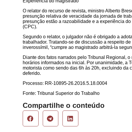
Experiência do magistrado
O relator do recurso de revista, ministro Alberto Bre
presunção relativa de veracidade da jornada de trab
presunção estão a razoabilidade e a experiência do
(CPC).
Segundo o relator, o julgador não é obrigado a adot
trabalhador. Tratando-se de discussão a respeito d
inverossímil, “cumpre ao magistrado arbitrá-la segund
Diante dos fatos narrados pelo Tribunal Regional, o 
horários informados na inicial. Por unanimidade, a 
motorista como sendo das 6h às 20h, excluindo da 
deferido.
Processo: RR-10895-26.2016.5.18.0004
Fonte: Tribunal Superior do Trabalho
Compartilhe o conteúdo