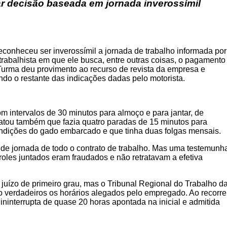
r decisão baseada em jornada inverossímil
econheceu ser inverossímil a jornada de trabalho informada por
trabalhista em que ele busca, entre outras coisas, o pagamento
a Turma deu provimento ao recurso de revista da empresa e
ndo o restante das indicações dadas pelo motorista.
m intervalos de 30 minutos para almoço e para jantar, de
latou também que fazia quatro paradas de 15 minutos para
ndições do gado embarcado e que tinha duas folgas mensais.
 de jornada de todo o contrato de trabalho. Mas uma testemunh
les juntados eram fraudados e não retratavam a efetiva
juízo de primeiro grau, mas o Tribunal Regional do Trabalho d
 verdadeiros os horários alegados pelo empregado. Ao recorre
ininterrupta de quase 20 horas apontada na inicial e admitida