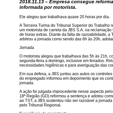
2018.11.13 – Empresa consegue reforma
informada por motorista.
Ele alegou que trabalhava quase 20 horas por dia.
A Terceira Turma do Tribunal Superior do Trabalho r
um motorista de carreta da JBS S.A. na reclamação 
de horas extras. Diante da falta de razoabilidade, 
arbitrou a jornada como sendo das 6h às 20h, adota
Jornada
O motorista alegou que trabalhava das 5h às 21h, co
segunda-feira a domingo, inclusive em feriados. Re
necessidades higiênicas e para averiguação das co
Em sua defesa, a JBS juntou aos autos os controles
do empregado informou em depoimento que os contro
jornada.
A ação foi julgada improcedente nesse aspecto pelo 
18ª Região (GO) reformou a sentença e adotou como
ao TST, a JBS sustentou não ser razoável a jornada 
pelo Tribunal Regional.