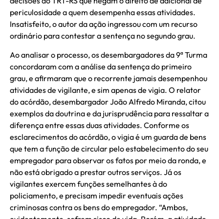
decisões do TRT-RS que negam o direito de adicional de
periculosidade a quem desempenha essas atividades.
Insatisfeito, o autor da ação ingressou com um recurso
ordinário para contestar a sentença no segundo grau.
Ao analisar o processo, os desembargadores da 9ª Turma
concordaram com a análise da sentença do primeiro
grau, e afirmaram que o recorrente jamais desempenhou
atividades de vigilante, e sim apenas de vigia. O relator
do acórdão, desembargador João Alfredo Miranda, citou
exemplos da doutrina e da jurisprudência para ressaltar a
diferença entre essas duas atividades. Conforme os
esclarecimentos do acórdão, o vigia é um guarda de bens
que tem a função de circular pelo estabelecimento do seu
empregador para observar os fatos por meio da ronda, e
não está obrigado a prestar outros serviços. Já os
vigilantes exercem funções semelhantes à do
policiamento, e precisam impedir eventuais ações
criminosas contra os bens do empregador. “Ambos,
evidentemente, sofrem risco de vida. Porém, a atividade