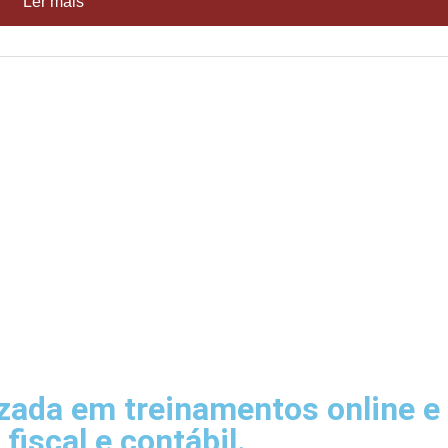
Ler mais
da em treinamentos online e p
 fiscal e contábil.