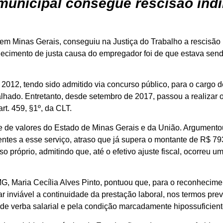
unicipal consegue rescisão indir
 em Minas Gerais, conseguiu na Justiça do Trabalho a rescisão 
ecimento de justa causa do empregador foi de que estava send
2012, tendo sido admitido via concurso público, para o cargo d
alhado. Entretanto, desde setembro de 2017, passou a realizar 
t. 459, §1º, da CLT.
e de valores do Estado de Minas Gerais e da União. Argumentou
ntes a esse serviço, atraso que já supera o montante de R$ 793
o próprio, admitindo que, até o efetivo ajuste fiscal, ocorreu
Maria Cecília Alves Pinto, pontuou que, para o reconhecimento
ar inviável a continuidade da prestação laboral, nos termos pre
r de verba salarial e pela condição marcadamente hipossuficient