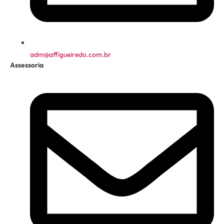
adm@affigueiredo.com.br
Assessoria