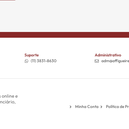
Suporte
Administrativo
(11) 3831-8630
adm@affigueir
 online e
nciário,
Minha Conta
Política de P