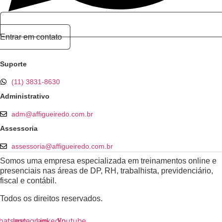
Entrar em contato
Suporte
(11) 3831-8630
Administrativo
adm@affigueiredo.com.br
Assessoria
assessoria@affigueiredo.com.br
Somos uma empresa especializada em treinamentos online e
presenciais nas áreas de DP, RH, trabalhista, previdenciário,
fiscal e contábil.
Todos os direitos reservados.
hatsapp
Instagram
Linkedin
Youtube