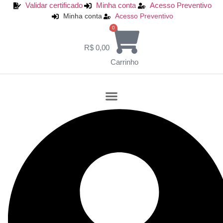
Ir
Validar certificado
Minha conta
Acesso Preventivo
Minha conta
Acesso Preventivo
para
o
0
conteúdo
R$
0,00
Carrinho