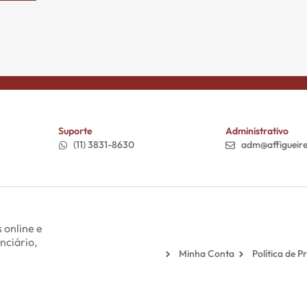
Suporte
Administrativo
(11) 3831-8630
adm@affigueir
 online e
nciário,
Minha Conta
Política de P