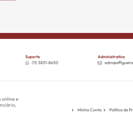
Suporte
Administrativo
(11) 3831-8630
adm@affigueir
 online e
nciário,
Minha Conta
Política de P