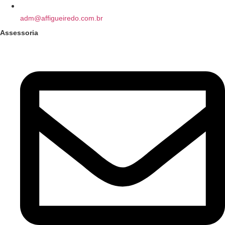
adm@affigueiredo.com.br
Assessoria