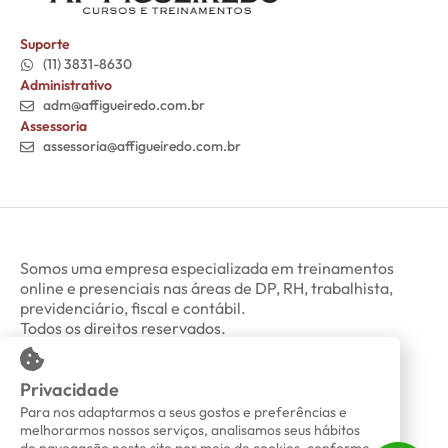
Suporte
(11) 3831-8630
Administrativo
adm@affigueiredo.com.br
Assessoria
assessoria@affigueiredo.com.br
Somos uma empresa especializada em treinamentos
online e presenciais nas áreas de DP, RH, trabalhista,
previdenciário, fiscal e contábil.
Todos os direitos reservados.
Privacidade
Minha Conta
Política de Privacidade
Para nos adaptarmos a seus gostos e preferências e
melhorarmos nossos serviços, analisamos seus hábitos