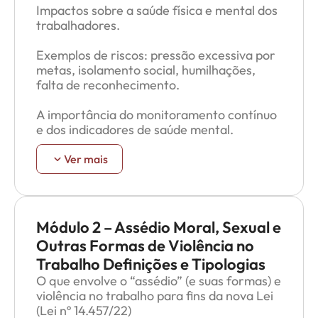
Impactos sobre a saúde física e mental dos
trabalhadores.
Exemplos de riscos: pressão excessiva por
metas, isolamento social, humilhações,
falta de reconhecimento.
A importância do monitoramento contínuo
e dos indicadores de saúde mental.
Métodos de mitigação:
Ver mais
A importância do monitoramento contínuo
dos fatores psicossociais6.
Módulo 2 – Assédio Moral, Sexual e
Métodos de mitigação de riscos
Outras Formas de Violência no
psicossociais:
Trabalho Definições e Tipologias
Auditorias internas para identificar
O que envolve o “assédio” (e suas formas) e
problemas.
violência no trabalho para fins da nova Lei
(Lei nº 14.457/22)