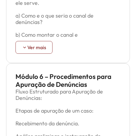
ele serve.
a) Como e o que seria o canal de
denúncias?
b) Como montar o canal e
regulamentação?
Ver mais
Como fazer uma denúncia de forma
segura, com ou sem identificação.
Sigilo, confidencialidade e proteção contra
Módulo 6 – Procedimentos para
retaliações.
Apuração de Denúncias
Fluxo Estruturado para Apuração de
O Código de Conduta:
Denúncias:
O que é o código de conduta e por que ele
Etapas de apuração de um caso:
deve ser respeitado.
Recebimento da denúncia.
c) Temas fundamentais.