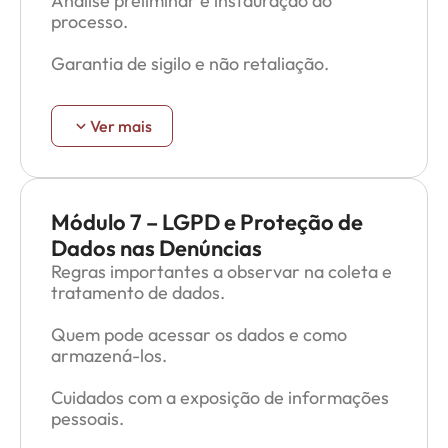
Análise preliminar e instauração do
Regulamentação?
processo.
Regras de Documentação:
Garantia de sigilo e não retaliação.
Como produzir provas das informações?
Apuração dos fatos e medidas cabíveis.
Ver mais
Documentação – o que e como fazer?
Análise dos fatos e conclusão.
Sigilo e confidencialidade.
Aplicação de medidas e acompanhamento.
Módulo 7 – LGPD e Proteção de
Comunicação dos resultados e
Dados nas Denúncias
transparência69696969.
Regras importantes a observar na coleta e
tratamento de dados.
Encaminhamento do caso para as áreas
competentes.
Quem pode acessar os dados e como
armazená-los.
Envolvimento e Colaboração:
Cuidados com a exposição de informações
Quem participa da apuração: RH, jurídico,
pessoais.
comissão.