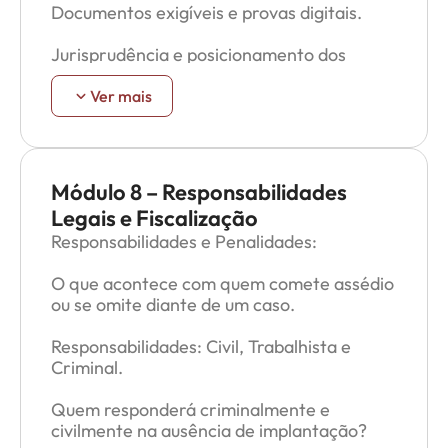
Documentos exigíveis e provas digitais.
Como o trabalhador pode colaborar com a
apuração.
Jurisprudência e posicionamento dos
órgãos de fiscalização.
Como a empresa trata os relatos e qual o
Ver mais
papel do trabalhador.
No que consiste o procedimento?
Como montar?
Módulo 8 – Responsabilidades
Legais e Fiscalização
Prazos?
Responsabilidades e Penalidades:
Como a empresa deve agir diante de casos
O que acontece com quem comete assédio
concretos: exemplos práticos.
ou se omite diante de um caso.
Responsabilidades: Civil, Trabalhista e
Criminal.
Quem responderá criminalmente e
civilmente na ausência de implantação?