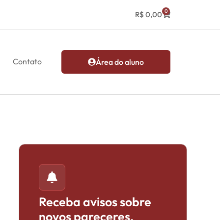
0
R$
0,00
Contato
Área do aluno
Receba avisos sobre
novos pareceres,