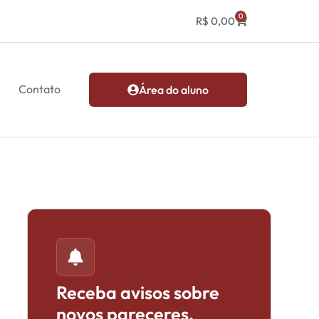
0
R$
0,00
Contato
Área do aluno
Receba avisos sobre
novos pareceres,