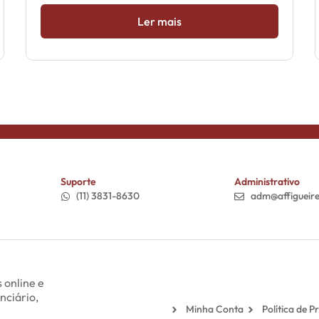
Ler mais
Suporte
Administrativo
(11) 3831-8630
adm@affigueir
 online e
nciário,
Minha Conta
Política de P