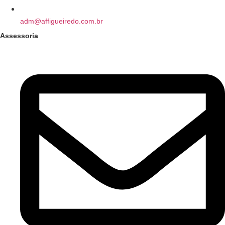
adm@affigueiredo.com.br
Assessoria