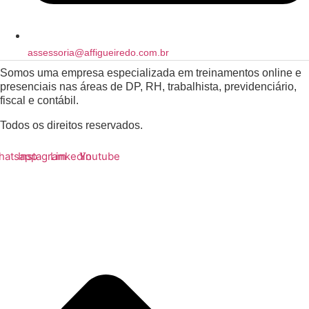
assessoria@affigueiredo.com.br
Somos uma empresa especializada em treinamentos online e
presenciais nas áreas de DP, RH, trabalhista, previdenciário,
fiscal e contábil.
Todos os direitos reservados.
hatsapp
Instagram
Linkedin
Youtube