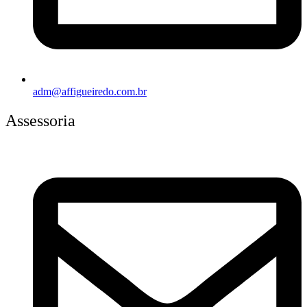
adm@affigueiredo.com.br
Assessoria