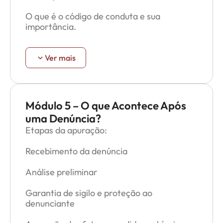
entre colegas.
O que é o código de conduta e sua
importância.
A proteção legal vale para todos os sexos e
gêneros.
Como a empresa trata os relatos e qual o
Ver mais
Exemplos práticos de condutas
inadequadas e suas consequências.
Módulo 5 – O que Acontece Após
uma Denúncia?
Etapas da apuração:
Recebimento da denúncia
Análise preliminar
Garantia de sigilo e proteção ao
denunciante