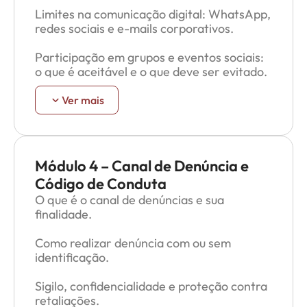
Troca de e-mails
Limites na comunicação digital: WhatsApp,
redes sociais e e-mails corporativos.
Toques sem consentimento
Participação em grupos e eventos sociais:
Insinuações
o que é aceitável e o que deve ser evitado.
Piadas de duplo sentido
Dever de denunciar ou comunicar
Ver mais
situações de risco.
Troca de WhatsApp
Comentários recorrentes
Módulo 4 – Canal de Denúncia e
Métodos perversos de tratamento
Código de Conduta
O que é o canal de denúncias e sua
Violência verbal
finalidade.
Discriminação
Como realizar denúncia com ou sem
identificação.
Segregação
Sigilo, confidencialidade e proteção contra
Assédio não ocorre apenas entre chefe e
retaliações.
empregado — também pode acontecer