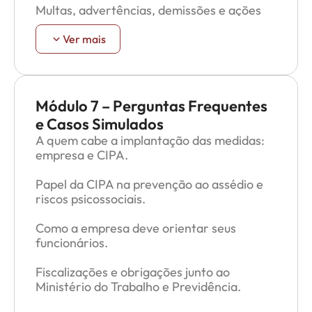
Multas, advertências, demissões e ações
judiciais.
Ver mais
Como a LGPD protege os dados das
denúncias.
Quem pode acessar essas informações e
Módulo 7 – Perguntas Frequentes
como devem ser armazenadas.
e Casos Simulados
A quem cabe a implantação das medidas:
Cuidados com exposição de dados
empresa e CIPA.
Papel da CIPA na prevenção ao assédio e
riscos psicossociais.
Como a empresa deve orientar seus
funcionários.
Fiscalizações e obrigações junto ao
Ministério do Trabalho e Previdência.