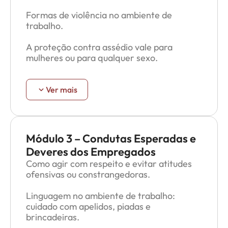
Formas de violência no ambiente de
trabalho.
A proteção contra assédio vale para
mulheres ou para qualquer sexo.
Espécies de assédio e níveis hierárquicos.
Ver mais
Grupos de comportamento e como evitar
situações caracterizadoras de assédio.
O que caracteriza o assédio moral:
Módulo 3 – Condutas Esperadas e
humilhações, xingamentos, tratamento
Deveres dos Empregados
desigual, perseguições.
Como agir com respeito e evitar atitudes
ofensivas ou constrangedoras.
O que caracteriza o assédio sexual (cases
práticos):
Linguagem no ambiente de trabalho:
cuidado com apelidos, piadas e
Cantadas
brincadeiras.