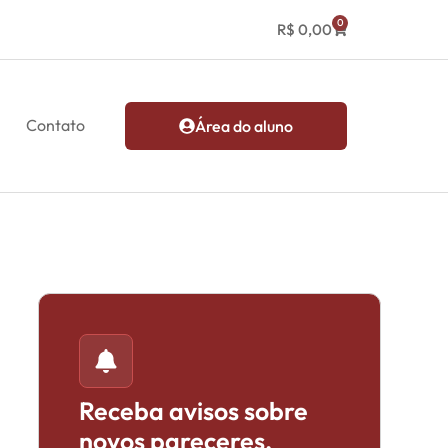
0
R$
0,00
Contato
Área do aluno
Receba avisos sobre
novos pareceres,