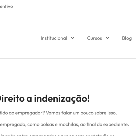
entivo
Institucional
Cursos
Blog
reito a indenização!
itido ao empregador? Vamos falar um pouco sobre isso.
 empregado, como bolsas e mochilas, ao final do expediente.
iminação entre empregados e nunca com contato físico.