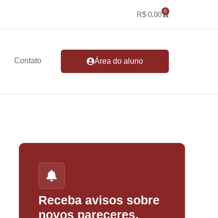
0
R$
0,00
Contato
Área do aluno
Receba avisos sobre
novos pareceres,