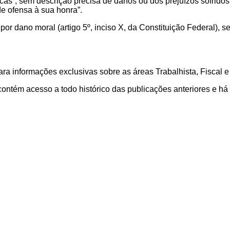
s”, sem descrição precisa de danos ou dos prejuízos sofridos 
e ofensa à sua honra”.
por dano moral (artigo 5º, inciso X, da Constituição Federal), s
nformações exclusivas sobre as áreas Trabalhista, Fiscal e 
 contém acesso a todo histórico das publicações anteriores e h