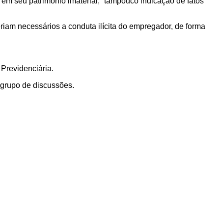
em seu patrimônio imaterial, “tampouco indicação de fatos
eriam necessários a conduta ilícita do empregador, de forma
Previdenciária.
á grupo de discussões.