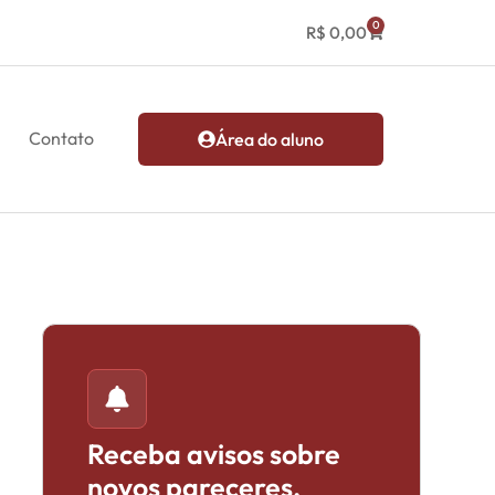
0
R$
0,00
Contato
Área do aluno
Receba avisos sobre
novos pareceres,