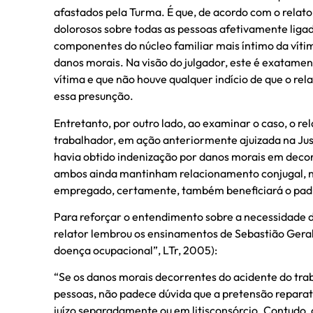
afastados pela Turma. É que, de acordo com o relato
dolorosos sobre todas as pessoas afetivamente ligad
componentes do núcleo familiar mais íntimo da víti
danos morais. Na visão do julgador, este é exatament
vítima e que não houve qualquer indício de que o re
essa presunção.
Entretanto, por outro lado, ao examinar o caso, o 
trabalhador, em ação anteriormente ajuizada na Ju
havia obtido indenização por danos morais em decor
ambos ainda mantinham relacionamento conjugal, na
empregado, certamente, também beneficiará o padr
Para reforçar o entendimento sobre a necessidade de
relator lembrou os ensinamentos de Sebastião Gerald
doença ocupacional”, LTr, 2005):
“Se os danos morais decorrentes do acidente do trab
pessoas, não padece dúvida que a pretensão reparat
juízo separadamente ou em litisconsórcio. Contudo,