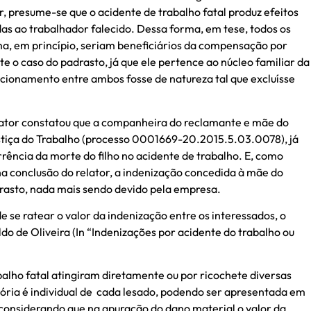
r, presume-se que o acidente de trabalho fatal produz efeitos
as ao trabalhador falecido. Dessa forma, em tese, todos os
ma, em princípio, seriam beneficiários da compensação por
e o caso do padrasto, já que ele pertence ao núcleo familiar da
lacionamento entre ambos fosse de natureza tal que excluísse
relator constatou que a companheira do reclamante e mãe do
stiça do Trabalho (processo 0001669-20.2015.5.03.0078), já
rência da morte do filho no acidente de trabalho. E, como
 conclusão do relator, a indenização concedida à mãe do
asto, nada mais sendo devido pela empresa.
 se ratear o valor da indenização entre os interessados, o
o de Oliveira (In “Indenizações por acidente do trabalho ou
alho fatal atingiram diretamente ou por ricochete diversas
ória é individual de cada lesado, podendo ser apresentada em
 considerando que na apuração do dano material o valor da