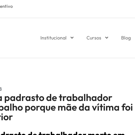
entivo
Institucional
Cursos
Blog
8
a padrasto de trabalhador
balho porque mãe da vítima foi
ior
adrasto de trabalhador morto em