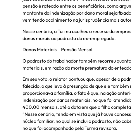
pensão é rateado entre os beneficiários, como ar
montante da indenização por dano moral seja fixado 
vem tendo acolhimento na jurisprudência mais auto
Nesse cenário, a Turma acolheu o recurso da empre
danos morais ao padrasto do ex-empregado.
Danos Materiais – Pensão Mensal
O padrasto do trabalhador também recorreu quanto 
materiais, em razão da morte prematura do enteado
Em seu voto, o relator pontuou que, apesar de o pad
falecido, o que leva à presunção de que ele também 
proporcionava à família, o fato é que, na ação ante
indenização por danos materiais, no que foi atendi
400,00 mensais, até a data em que o filho completar
“Nesse cenário, tendo em vista que já houve concess
núcleo familiar, no qual se inclui o padrasto, não c
no que foi acompanhado pela Turma revisora.